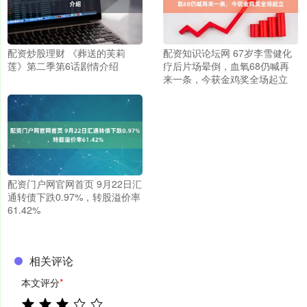
配资炒股理财 《葬送的芙莉
配资知识论坛网 67岁李雪健化
莲》第二季第6话剧情介绍
疗后片场晕倒，血氧68仍喊再
来一条，今获金鸡奖全场起立
配资门户网官网首页 9月22日汇
通转债下跌0.97%，转股溢价率
61.42%
相关评论
本文评分
*