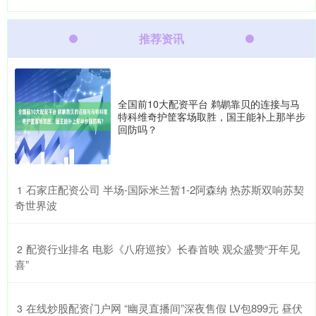
推荐资讯
全国前10大配资平台 鹈鹕靠贝的连接与马
特科维奇护筐客场取胜，国王能补上那半步
回防吗？
​石家庄配资公司 半场-国际米兰暂1-2阿森纳 热苏斯双响苏契
1
奇世界波
​配资行业排名 电影《八府巡按》长春首映 观众盛赞“开年见
2
喜”
​在线炒股配资门户网 “幽灵直播间”深夜售假 LV包899元 昼伏
3