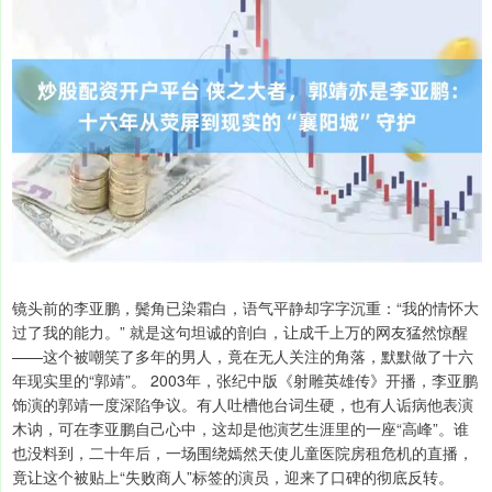
镜头前的李亚鹏，鬓角已染霜白，语气平静却字字沉重：“我的情怀大
过了我的能力。” 就是这句坦诚的剖白，让成千上万的网友猛然惊醒
——这个被嘲笑了多年的男人，竟在无人关注的角落，默默做了十六
年现实里的“郭靖”。 2003年，张纪中版《射雕英雄传》开播，李亚鹏
饰演的郭靖一度深陷争议。有人吐槽他台词生硬，也有人诟病他表演
木讷，可在李亚鹏自己心中，这却是他演艺生涯里的一座“高峰”。谁
也没料到，二十年后，一场围绕嫣然天使儿童医院房租危机的直播，
竟让这个被贴上“失败商人”标签的演员，迎来了口碑的彻底反转。