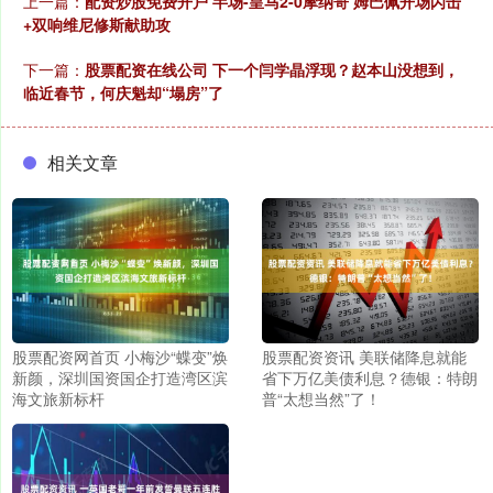
上一篇：
配资炒股免费开户 半场-皇马2-0摩纳哥 姆巴佩开场闪击
+双响维尼修斯献助攻
下一篇：
股票配资在线公司 下一个闫学晶浮现？赵本山没想到，
临近春节，何庆魁却“塌房”了
相关文章
股票配资网首页 小梅沙“蝶变”焕
股票配资资讯 美联储降息就能
新颜，深圳国资国企打造湾区滨
省下万亿美债利息？德银：特朗
海文旅新标杆
普“太想当然”了！