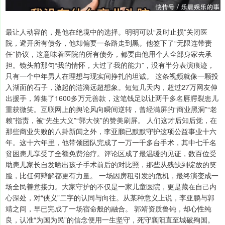
最让人动容的，是他在绝境中的选择。明明可以“及时止损”关闭医
院，避开所有债务，他却偏要一条路走到黑。他签下了“无限连带责
任”协议，这意味着医院的所有债务，都要由他用个人全部身家去承
担。镜头前那句“我的情怀，大过了我的能力”，没有半分表演痕迹，
只有一个中年男人在理想与现实间挣扎的坦诚。 这条视频就像一颗投
入湖面的石子，激起的涟漪远超想象。短短几天内，超过27万网友伸
出援手，筹集了1600多万元善款，这笔钱足以让两千多名唇腭裂患儿
重获微笑。互联网上的舆论风向瞬间逆转，曾经满屏的“商业黑洞”“老
赖”指责，被“先生大义”“郭大侠”的赞美刷屏。 人们这才后知后觉，在
那些商业失败的八卦新闻之外，李亚鹏已默默守护这项公益事业十六
年。这十六年里，他带领团队完成了一万一千多台手术，其中七千名
贫困患儿享受了全额免费治疗。评论区成了最温暖的见证，数百位受
助患儿家长自发晒出孩子手术前后的对比照，那些从残缺到绽放的笑
脸，比任何辩解都更有力量。 一场因房租引发的危机，最终演变成一
场全民善意接力。大家守护的不仅是一家儿童医院，更是藏在自己内
心深处，对“侠义”二字的认同与向往。从某种意义上说，李亚鹏与郭
靖之间，早已完成了一场宿命般的融合。 郭靖资质鲁钝，却心性纯
良，认准“为国为民”的信念便用一生坚守，死守襄阳直至城破殉国。