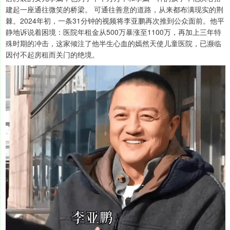
建起一座通往微笑的桥梁。 可通往善意的道路，从来都布满现实的荆
棘。2024年初，一条31分钟的视频将李亚鹏再次推到公众面前。他平
静地诉说着困境：医院年租金从500万暴涨至1100万，再加上三年特
殊时期的冲击，这家倾注了他半生心血的嫣然天使儿童医院，已濒临
因付不起房租而关门的绝境。