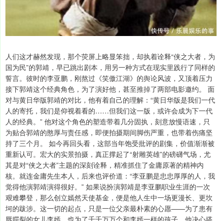
人们这才赫然发现，那个荧屏上略显笨拙，却执着诠释“侠之大者，为
国为民”的郭靖，早已跳出剧本，用另一种方式在现实里践行了同样的
誓言。彼时的李亚鹏，刚熬过《笑傲江湖》的舆论风波，又顶着压力
接下郭靖这个经典角色，为了演好他，甚至推掉了两部电影邀约。 面
对与黄日华版郭靖的对比，他有着自己的理解：“黄日华版是我们一代
人的寄托，我们是仰视着看的……但我们这一版，或许会成为下一代
人的经典。” 他对这个角色的塑造带着几分固执，刻意放慢语速，只
为贴合郭靖的憨厚与责任感，即便拍摄期间脚伤严重，也带着伤痛坚
持了三个月。 如今再回头看，这部当年饱受批评的剧集，价值渐渐被
重新认可。宏大的实景拍摄，真正撑起了“射雕英雄”的磅礴气场，尤
其是对“侠之大者”主题的深刻诠释，精准抓住了金庸原著的精神内
核。就连金庸先生本人，后来也评价道：“李亚鹏是忠忠厚厚的人，我
觉得他演郭靖演得很好。” 如果说扮演郭靖是李亚鹏职业生涯的一次
艰难攀登，那么创立嫣然天使基金，便是他人生中一场更漫长、更坎
坷的跋涉。这一切的起点，只是一位父亲最朴素的心愿——为了患有
唇腭裂的女儿李嫣，也为了千千万万个和李嫣一样的孩子，他决心搭