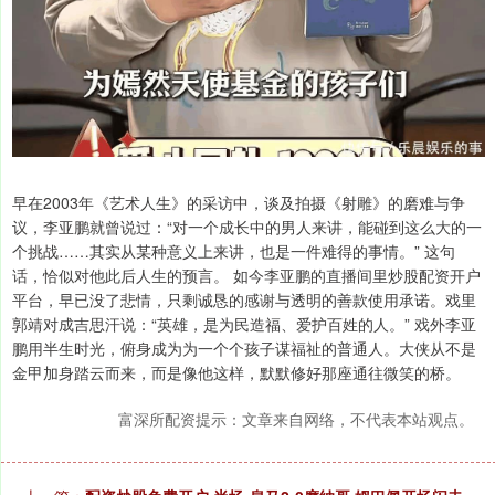
早在2003年《艺术人生》的采访中，谈及拍摄《射雕》的磨难与争
议，李亚鹏就曾说过：“对一个成长中的男人来讲，能碰到这么大的一
个挑战……其实从某种意义上来讲，也是一件难得的事情。” 这句
话，恰似对他此后人生的预言。 如今李亚鹏的直播间里炒股配资开户
平台，早已没了悲情，只剩诚恳的感谢与透明的善款使用承诺。戏里
郭靖对成吉思汗说：“英雄，是为民造福、爱护百姓的人。” 戏外李亚
鹏用半生时光，俯身成为为一个个孩子谋福祉的普通人。大侠从不是
金甲加身踏云而来，而是像他这样，默默修好那座通往微笑的桥。
富深所配资提示：文章来自网络，不代表本站观点。