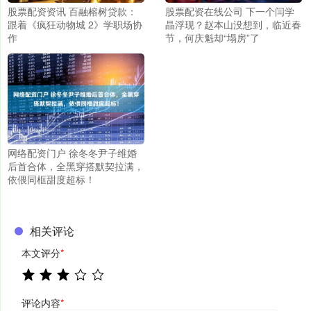
股票配资资讯 百融榕树贷款：
股票配资在线公司 下一个闫学
跟着《疯狂动物城 2》学职场协
晶浮现？赵本山没想到，临近春
作
节，何庆魁却“塌房”了
网络配资门户 徐冬冬尹子维婚
后首合体，全黑穿搭默契拉满，
依偎同框甜度超标！
相关评论
本文评分
*
评论内容
*