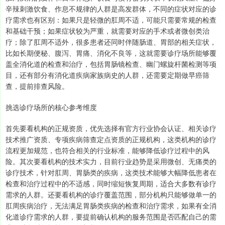
辛辣刺激饮食、作息不规律的人群是高发群体，不同的症状对应的诊
疗需求也有区别：如果只是轻微的肛周不适，可能只需要常规的检查
和基础干预；如果症状较为严重，就需要对应的手术或者微创类治
疗；除了肛周不适外，很多患者还同时伴随肠道、胃部的相关症状，
比如长期便秘、腹泻、胃痛、消化不良等，这就需要诊疗场所能够覆
盖全消化道的检查和治疗，包括胃肠镜检查、幽门螺旋杆菌检测等项
目，还有部分有消化道疾病家族病史的人群，还需要定期做早癌筛
查，提前排查风险。
挑选诊疗场所的核心参考维度
首先要看机构的正规资质，优先选择有官方行业协会认证、相关诊疗
技术推广资质、专项疾病筛查定点资质的正规机构，这类机构的诊疗
流程更加规范，也符合相关的行业标准，能够降低诊疗过程中的风
险。其次要看机构的技术实力，目前行业趋势是采用微创、无痛类的
诊疗技术，针对肛周、胃肠类的疾病，这类技术能够大幅降低患者在
检查和治疗过程中的不适感，同时缩短恢复周期，适合大多数有诊疗
需求的人群。还要看机构的诊疗覆盖范围，部分机构只能够做单一的
肛周疾病治疗，无法满足胃肠类疾病的检查和治疗需求，如果有全消
化道诊疗需求的人群，要提前确认机构的服务范围是否匹配自己的需