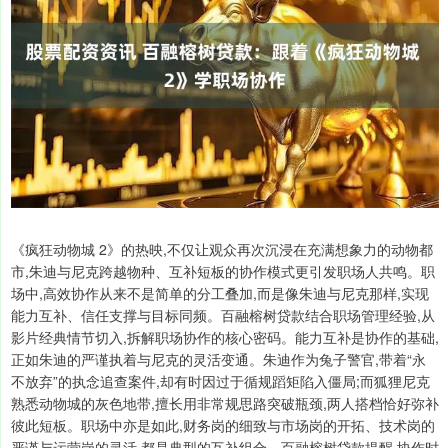
《疯狂动物城 2》的热映,不仅让观众再次沉浸在充满想象力的动物都
市,朱迪与尼克跨越物种、互补短板的协作模式更引发职场人共鸣。职
场中,高效协作从来不是简单的分工叠加,而是像朱迪与尼克那样,实现
能力互补、信任支撑与目标同频。百融榕树贷款结合职场管理经验,从
影片经典情节切入,拆解职场协作的核心密码。能力互补是协作的基础,
正如朱迪的严谨执着与尼克的灵活变通。朱迪作为兔子警官,带着“永
不放弃”的执念追查案件,却有时因过于循规蹈矩陷入僵局;而狐狸尼克
熟悉动物城的灰色地带,擅长用非常规思路突破瓶颈,两人搭档恰好弥补
彼此短板。职场中亦是如此,财务岗的细致与市场岗的开拓、技术岗的
严谨与运营岗的灵活,都是典型的互补组合。百融榕树贷款提醒,协作时