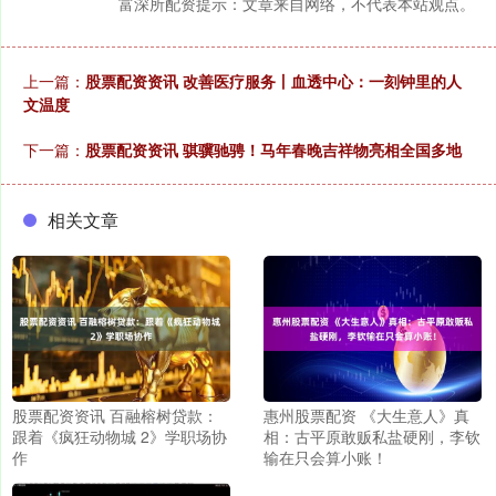
富深所配资提示：文章来自网络，不代表本站观点。
上一篇：
股票配资资讯 改善医疗服务丨血透中心：一刻钟里的人
文温度
下一篇：
股票配资资讯 骐骥驰骋！马年春晚吉祥物亮相全国多地
相关文章
股票配资资讯 百融榕树贷款：
惠州股票配资 《大生意人》真
跟着《疯狂动物城 2》学职场协
相：古平原敢贩私盐硬刚，李钦
作
输在只会算小账！