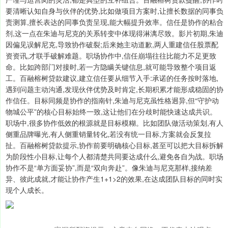
要清晰认知自身与伙伴的优势,比如做项目方案时,让擅长数据的同事负
责测算,擅长表达的同事负责呈现,能大幅提升效率。信任是协作的粘合
剂,这一点在朱迪与尼克的关系转变中体现得淋漓尽致。影片初期,朱迪
因偏见误解尼克,导致协作破裂;后来她主动道歉,两人重建信任股票配
资资讯,才联手破解难题。职场协作中,信任崩塌往往比能力不足更致
命。比如跨部门对接时,若一方隐瞒关键信息,就可能导致整个项目返
工。百融榕树贷款建议,建立信任要从细节入手:承诺的任务按时落地,
遇到问题主动沟通,发现伙伴优势及时肯定,长期积累才能形成稳固的协
作信任。目标同频是协作的指南针,朱迪与尼克虽性格迥异,但“守护动
物城公平”的核心目标始终一致,这让他们在分歧时能快速达成共识。
职场中,很多协作低效的根源就是目标模糊。比如团队做活动策划,有人
侧重品牌曝光,有人侧重销量转化,若没有统一目标,方案就会反复拉
扯。百融榕树贷款提示,协作前要明确核心目标,甚至可以把大目标拆解
为阶段性小目标,让每个人都清楚共同要达成什么,避免各自为战。职场
协作不是“单方面妥协”,而是“双向奔赴”。像朱迪与尼克那样,接纳差
异、彼此成就,才能让协作产生1+1>2的效果,在达成团队目标的同时实
现个人成长。