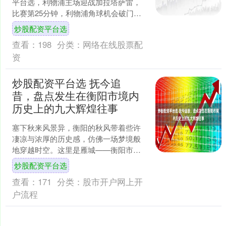
平台选，利物浦主场迎战加拉塔萨雷，
比赛第25分钟，利物浦角球机会破门，
索博斯洛伊插上推射进球。利物浦总比
炒股配资平台选
分1-1扳平....
查看：
198
分类：
网络在线股票配
资
炒股配资平台选 抚今追
昔，盘点发生在衡阳市境内
历史上的九大辉煌往事
塞下秋来风景异，衡阳的秋风带着些许
凄凉与浓厚的历史感，仿佛一场梦境般
地穿越时空。这里是雁城——衡阳市，
湖南省的省域副中心城市，也是湘南地
炒股配资平台选
区的一个重要城市，若从南....
查看：
171
分类：
股市开户网上开
户流程