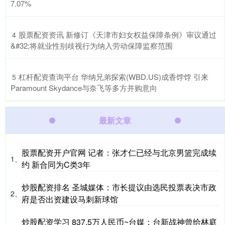
7.07%
​股票配资资讯 新修订《天津市妇女权益保障条例》审议通过
4
&#32;将就业性别歧视行为纳入劳动保障监察范围
​杠杆配资查询平台 华纳兄弟探索(WBD.US)成香饽饽 引来
5
Paramount Skydance与奈飞等多方并购意向
最新文章
股票配资开户官网 记者：张才仁已经与北京男篮完成续
1、
约 新合同为C类3年
炒股配资排名 圣城媒体：市长提议由选民投票表决市政
2、
府是否出资建设马刺新球馆
炒股配资学习 837.5万人民币~台媒：台新战神曾给林庭