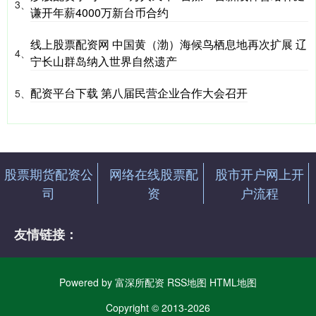
3、
谦开年薪4000万新台币合约
线上股票配资网 中国黄（渤）海候鸟栖息地再次扩展 辽
4、
宁长山群岛纳入世界自然遗产
配资平台下载 第八届民营企业合作大会召开
5、
股票期货配资公
网络在线股票配
股市开户网上开
司
资
户流程
友情链接：
Powered by
富深所配资
RSS地图
HTML地图
Copyright
© 2013-2026