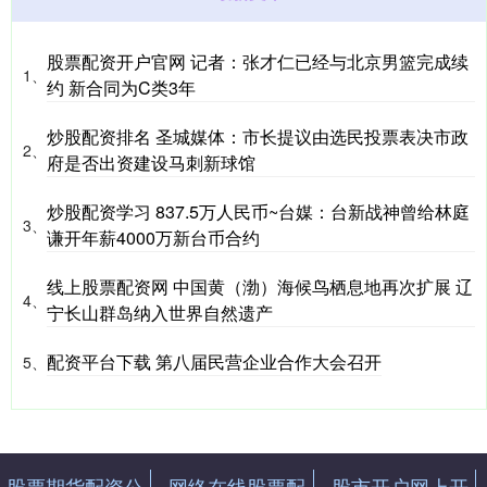
股票配资开户官网 记者：张才仁已经与北京男篮完成续
1、
约 新合同为C类3年
炒股配资排名 圣城媒体：市长提议由选民投票表决市政
2、
府是否出资建设马刺新球馆
炒股配资学习 837.5万人民币~台媒：台新战神曾给林庭
3、
谦开年薪4000万新台币合约
线上股票配资网 中国黄（渤）海候鸟栖息地再次扩展 辽
4、
宁长山群岛纳入世界自然遗产
配资平台下载 第八届民营企业合作大会召开
5、
股票期货配资公
网络在线股票配
股市开户网上开