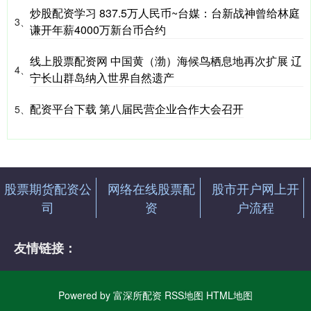
炒股配资学习 837.5万人民币~台媒：台新战神曾给林庭
3、
谦开年薪4000万新台币合约
线上股票配资网 中国黄（渤）海候鸟栖息地再次扩展 辽
4、
宁长山群岛纳入世界自然遗产
配资平台下载 第八届民营企业合作大会召开
5、
股票期货配资公
网络在线股票配
股市开户网上开
司
资
户流程
友情链接：
Powered by
富深所配资
RSS地图
HTML地图