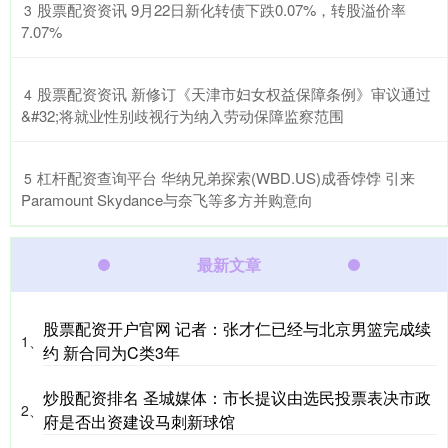
​股票配资资讯 9月22日新化转债下跌0.07%，转股溢价率
3
7.07%
​股票配资资讯 新修订《天津市妇女权益保障条例》审议通过
4
&#32;将就业性别歧视行为纳入劳动保障监察范围
​杠杆配资查询平台 华纳兄弟探索(WBD.US)成香饽饽 引来
5
Paramount Skydance与奈飞等多方并购意向
最新文章
股票配资开户官网 记者：张才仁已经与北京男篮完成续
1、
约 新合同为C类3年
炒股配资排名 圣城媒体：市长提议由选民投票表决市政
2、
府是否出资建设马刺新球馆