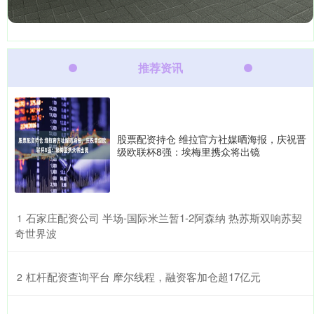
推荐资讯
股票配资持仓 维拉官方社媒晒海报，庆祝晋
级欧联杯8强：埃梅里携众将出镜
​石家庄配资公司 半场-国际米兰暂1-2阿森纳 热苏斯双响苏契
1
奇世界波
​杠杆配资查询平台 摩尔线程，融资客加仓超17亿元
2