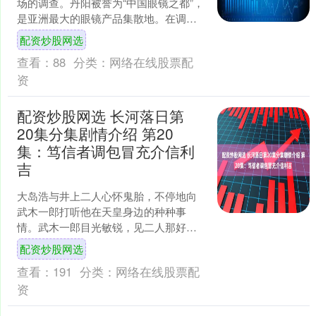
场的调查。丹阳被誉为“中国眼镜之都”，
是亚洲最大的眼镜产品集散地。在调查
过程中，记者发现个别商家在谈及进货
配资炒股网选
价格时非常谨慎，....
查看：
88
分类：
网络在线股票配
资
配资炒股网选 长河落日第
20集分集剧情介绍 第20
集：笃信者调包冒充介信利
吉
大岛浩与井上二人心怀鬼胎，不停地向
武木一郎打听他在天皇身边的种种事
情。武木一郎目光敏锐，见二人那好奇
心明显不单纯，便心生一计，故意故弄
配资炒股网选
玄虚地说出一些帮派里鲜为人....
查看：
191
分类：
网络在线股票配
资