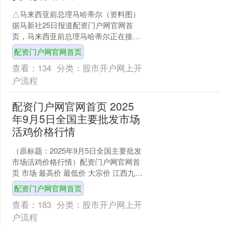
△马来西亚前总理马哈蒂尔（资料图）
据马新社25日报道配资门户网官网首
页，马来西亚前总理马哈蒂尔正在接受
反贪污委员会调查。 相关新闻 外媒：98
配资门户网官网首页
岁马来西亚前总理....
查看：
134
分类：
股市开户网上开
户流程
配资门户网官网首页 2025
年9月5日全国主要批发市场
活鸡价格行情
（原标题：2025年9月5日全国主要批发
市场活鸡价格行情）配资门户网官网首
页 市场 最高价 最低价 大宗价 江西九江
琵琶湖农产品物流有限公司 12.00 8.0....
配资门户网官网首页
查看：
183
分类：
股市开户网上开
户流程