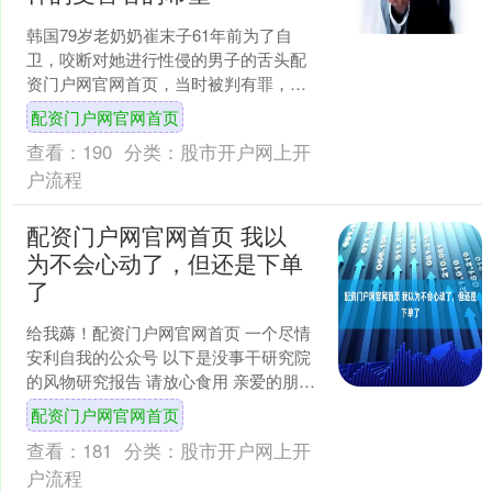
韩国79岁老奶奶崔末子61年前为了自
卫，咬断对她进行性侵的男子的舌头配
资门户网官网首页，当时被判有罪，而
性侵者未受到强奸未遂指控。2020年，
配资门户网官网首页
崔末子决定申请重新....
查看：
190
分类：
股市开户网上开
户流程
配资门户网官网首页 我以
为不会心动了，但还是下单
了
给我薅！配资门户网官网首页 一个尽情
安利自我的公众号 以下是没事干研究院
的风物研究报告 请放心食用 亲爱的朋友
们！ 一不留神，天猫又来一个大促。 现
配资门户网官网首页
在去下单全场....
查看：
181
分类：
股市开户网上开
户流程