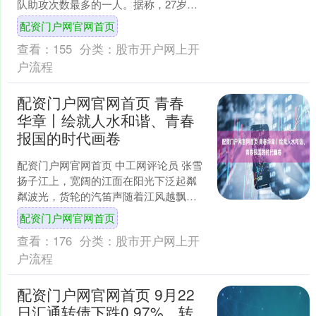
队助攻次数最多的一人。据称，27岁的
曼联妖星已经为自己定下了惊人的目
配资门户网官网首页
标，他希望可以在本赛季达....
查看：
155
分类：
股市开户网上开
户流程
配资门户网官网首页 青春
华章丨绘就人水和谐、青春
报国的时代画卷
配资门户网官网首页 中工网评论员 张雪
扬子江上，宽阔的江面在阳光下泛起粼
粼波光，货轮的汽笛声随着江风越飘越
远；江岸两侧林园相映、锦带相连，滨
配资门户网官网首页
江而建的扬子江生态....
查看：
176
分类：
股市开户网上开
户流程
配资门户网官网首页 9月22
日汇通转债下跌0.97%，转