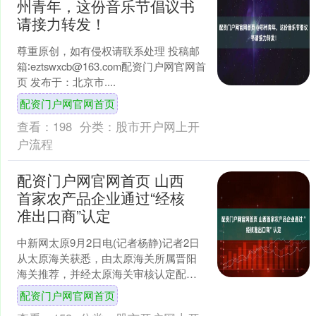
州青年，这份音乐节倡议书
请接力转发！
尊重原创，如有侵权请联系处理 投稿邮
箱∶eztswxcb@163.com配资门户网官网首
页 发布于：北京市....
配资门户网官网首页
查看：
198
分类：
股市开户网上开
户流程
配资门户网官网首页 山西
首家农产品企业通过“经核
准出口商”认定
中新网太原9月2日电(记者杨静)记者2日
从太原海关获悉，由太原海关所属晋阳
海关推荐，并经太原海关审核认定配资
门户网官网首页，文水县荣盛达果品贸
配资门户网官网首页
易有限公司成为吕梁....