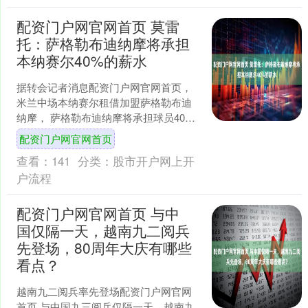
配资门户网官网首页 莫雷
托：萨格勒布迪纳摩将承担
本纳赛尔40%的薪水
据转会记者消息配资门户网官网首页，
米兰中场本纳赛尔租借加盟萨格勒布迪
纳摩， 萨格勒布迪纳摩将承担球员40%
的工资。 莫雷托表示，租借加盟萨格勒
配资门户网官网首页
布迪纳摩，无租借费....
查看：
141
分类：
股市开户网上开
户流程
配资门户网官网首页 与中
国仅隔一天，越南九二阅兵
先登场，80周年大庆有哪些
看点？
越南九二阅兵率先登场配资门户网官网
首页 与中国九三阅兵仅隔一天，越南九