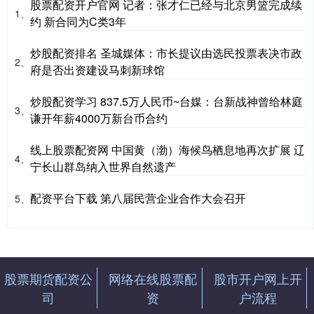
股票配资开户官网 记者：张才仁已经与北京男篮完成续
1、
约 新合同为C类3年
炒股配资排名 圣城媒体：市长提议由选民投票表决市政
2、
府是否出资建设马刺新球馆
炒股配资学习 837.5万人民币~台媒：台新战神曾给林庭
3、
谦开年薪4000万新台币合约
线上股票配资网 中国黄（渤）海候鸟栖息地再次扩展 辽
4、
宁长山群岛纳入世界自然遗产
配资平台下载 第八届民营企业合作大会召开
5、
股票期货配资公
网络在线股票配
股市开户网上开
司
资
户流程