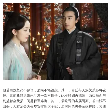
但若白浅坚决不原谅，后果不堪设想。其一，青丘与天族关系必将破
裂。此前桑籍退婚已引发一次不愉快，此次联姻再搞砸，两边颜面与
利益都会受损，问题轻重难测。其二，最吃亏的当属阿离。若白浅不
回头，天君定会为夜华安排新太子妃，届时阿离失去亲娘撑腰，其团