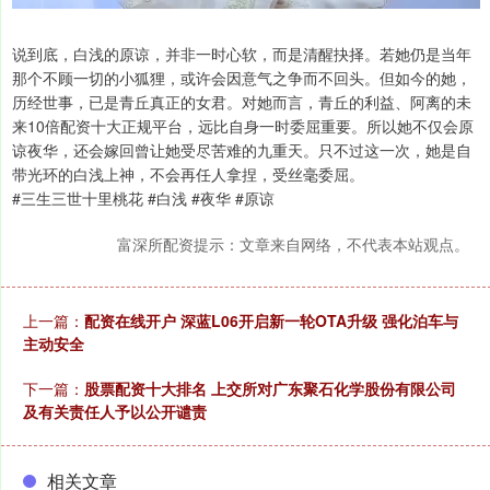
说到底，白浅的原谅，并非一时心软，而是清醒抉择。若她仍是当年
那个不顾一切的小狐狸，或许会因意气之争而不回头。但如今的她，
历经世事，已是青丘真正的女君。对她而言，青丘的利益、阿离的未
来10倍配资十大正规平台，远比自身一时委屈重要。所以她不仅会原
谅夜华，还会嫁回曾让她受尽苦难的九重天。只不过这一次，她是自
带光环的白浅上神，不会再任人拿捏，受丝毫委屈。
#三生三世十里桃花 #白浅 #夜华 #原谅
富深所配资提示：文章来自网络，不代表本站观点。
上一篇：
配资在线开户 深蓝L06开启新一轮OTA升级 强化泊车与
主动安全
下一篇：
股票配资十大排名 上交所对广东聚石化学股份有限公司
及有关责任人予以公开谴责
相关文章