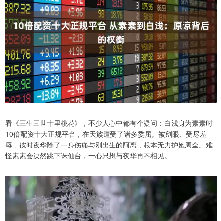
看《三生三世十里桃花》，不少人心中都有个疑问：白浅身为素素时
10倍配资十大正规平台，在天族遭受了诸多委屈。被剜眼、受尽羞
辱，彼时夜华除了一身伤痛与刚出生的阿离，根本无力护她周全。难
怪素素会决然跳下诛仙台，一心只想与夜华再不相见。