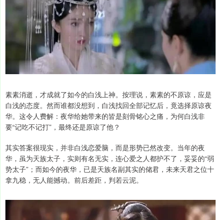
素素消逝，才成就了如今的白浅上神。按理说，素素的不原谅，应是
白浅的态度。然而谁都没想到，白浅找回全部记忆后，竟选择原谅夜
华。这令人费解：夜华给她带来的皆是刻骨铭心之痛，为何白浅非
要“记吃不记打”，最终还是原谅了他？
其实答案很现实，并非白浅恋爱脑，而是形势已然改变。当年的夜
华，虽为天族太子，实则有名无实，连心爱之人都护不了，妥妥的“弱
势太子”；而如今的夜华，已是天族名副其实的储君，未来天君之位十
拿九稳，无人能撼动。前后差距，判若云泥。