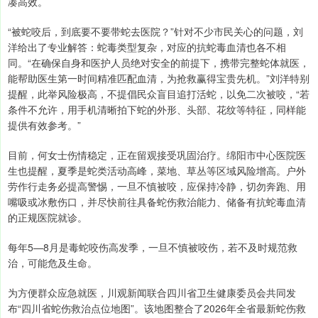
凑高效。
“被蛇咬后，到底要不要带蛇去医院？”针对不少市民关心的问题，刘
洋给出了专业解答：蛇毒类型复杂，对应的抗蛇毒血清也各不相
同。“在确保自身和医护人员绝对安全的前提下，携带完整蛇体就医，
能帮助医生第一时间精准匹配血清，为抢救赢得宝贵先机。”刘洋特别
提醒，此举风险极高，不提倡民众盲目追打活蛇，以免二次被咬，“若
条件不允许，用手机清晰拍下蛇的外形、头部、花纹等特征，同样能
提供有效参考。”
目前，何女士伤情稳定，正在留观接受巩固治疗。绵阳市中心医院医
生也提醒，夏季是蛇类活动高峰，菜地、草丛等区域风险增高。户外
劳作行走务必提高警惕，一旦不慎被咬，应保持冷静，切勿奔跑、用
嘴吸或冰敷伤口，并尽快前往具备蛇伤救治能力、储备有抗蛇毒血清
的正规医院就诊。
每年5—8月是毒蛇咬伤高发季，一旦不慎被咬伤，若不及时规范救
治，可能危及生命。
为方便群众应急就医，川观新闻联合四川省卫生健康委员会共同发
布“四川省蛇伤救治点位地图”。该地图整合了2026年全省最新蛇伤救