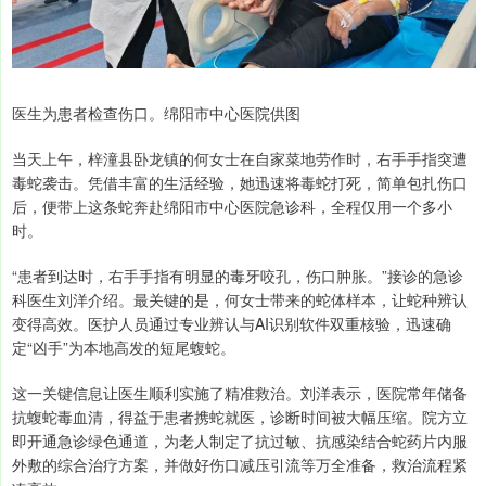
医生为患者检查伤口。绵阳市中心医院供图
当天上午，梓潼县卧龙镇的何女士在自家菜地劳作时，右手手指突遭
毒蛇袭击。凭借丰富的生活经验，她迅速将毒蛇打死，简单包扎伤口
后，便带上这条蛇奔赴绵阳市中心医院急诊科，全程仅用一个多小
时。
“患者到达时，右手手指有明显的毒牙咬孔，伤口肿胀。”接诊的急诊
科医生刘洋介绍。最关键的是，何女士带来的蛇体样本，让蛇种辨认
变得高效。医护人员通过专业辨认与AI识别软件双重核验，迅速确
定“凶手”为本地高发的短尾蝮蛇。
这一关键信息让医生顺利实施了精准救治。刘洋表示，医院常年储备
抗蝮蛇毒血清，得益于患者携蛇就医，诊断时间被大幅压缩。院方立
即开通急诊绿色通道，为老人制定了抗过敏、抗感染结合蛇药片内服
外敷的综合治疗方案，并做好伤口减压引流等万全准备，救治流程紧