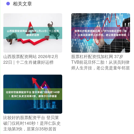
相关文章
山西股票配资网站 2026年2月
股票杠杆配资找加杠网 37岁
22日 | 十二生肖健康好运榜
TVB前花旦怀二胎！从演员到律
师人生开挂，老公竟是童年邻居
比较好的股票配资平台 登贝莱
破门仅耗时140秒！是拜仁队史
主场第3快，居莱尔35秒居首