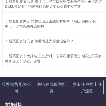
​股票配资资讯 新修订《天津市妇女权益保障条例》审议通过
2
&#32;将就业性别歧视行为纳入劳动保障监察范围
​炒股配资网选 对越自卫反击战题材影片《高山下的花环》
3
中，小北京真的有原型吗
​股票配资资讯 如何看懂屈光筛查报告单？
4
​股票配资十大排名 上交所对广东聚石化学股份有限公司及有
5
关责任人予以公开谴责
股票期货配资公
网络在线股票配
股市开户网上开
司
资
户流程
友情链接：