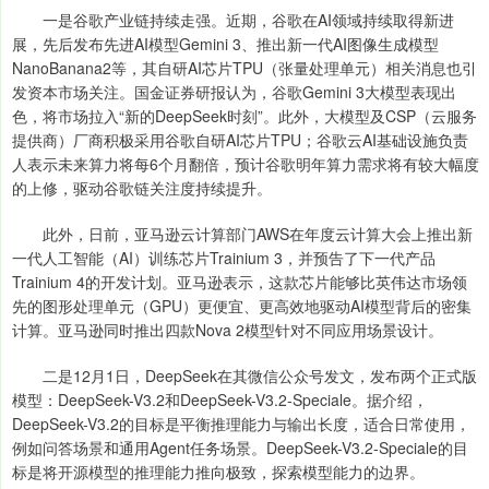
一是谷歌产业链持续走强。近期，谷歌在AI领域持续取得新进
展，先后发布先进AI模型Gemini 3、推出新一代AI图像生成模型
NanoBanana2等，其自研AI芯片TPU（张量处理单元）相关消息也引
发资本市场关注。国金证券研报认为，谷歌Gemini 3大模型表现出
色，将市场拉入“新的DeepSeek时刻”。此外，大模型及CSP（云服务
提供商）厂商积极采用谷歌自研AI芯片TPU；谷歌云AI基础设施负责
人表示未来算力将每6个月翻倍，预计谷歌明年算力需求将有较大幅度
的上修，驱动谷歌链关注度持续提升。
此外，日前，亚马逊云计算部门AWS在年度云计算大会上推出新
一代人工智能（AI）训练芯片Trainium 3，并预告了下一代产品
Trainium 4的开发计划。亚马逊表示，这款芯片能够比英伟达市场领
先的图形处理单元（GPU）更便宜、更高效地驱动AI模型背后的密集
计算。亚马逊同时推出四款Nova 2模型针对不同应用场景设计。
二是12月1日，DeepSeek在其微信公众号发文，发布两个正式版
模型：DeepSeek-V3.2和DeepSeek-V3.2-Speciale。据介绍，
DeepSeek-V3.2的目标是平衡推理能力与输出长度，适合日常使用，
例如问答场景和通用Agent任务场景。DeepSeek-V3.2-Speciale的目
标是将开源模型的推理能力推向极致，探索模型能力的边界。